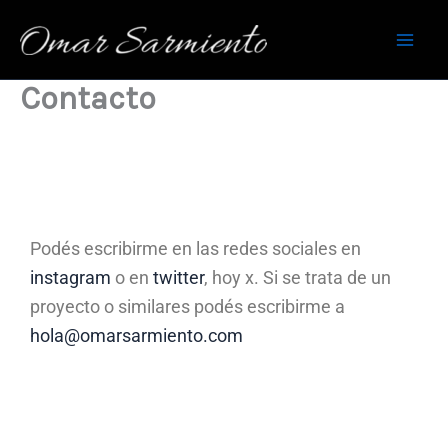
Ir
al
contenido
Contacto
Podés escribirme en las redes sociales en
instagram
o en
twitter
, hoy x. Si se trata de un
proyecto o similares podés escribirme a
hola@omarsarmiento.com